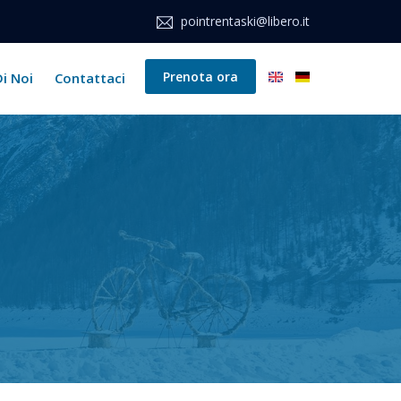
pointrentaski@libero.it
Prenota ora
i Noi
Contattaci